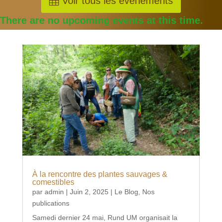
Voir tous les événements
There are no upcoming events at this time.
À la rencontre des plantes sauvages &
comestibles
par
admin
|
Juin 2, 2025
|
Le Blog
,
Nos
publications
Samedi dernier 24 mai, Rund UM organisait la