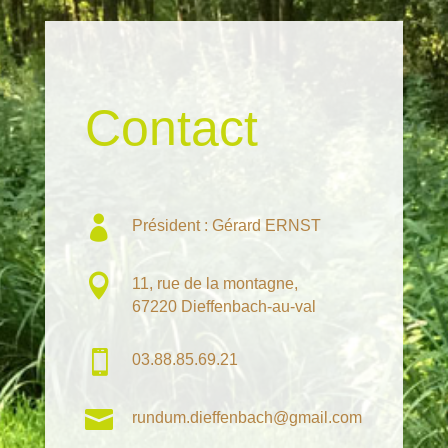
Contact

Président : Gérard ERNST

11, rue de la montagne,
67220 Dieffenbach-au-val

03.88.85.69.21

rundum.dieffenbach@gmail.com